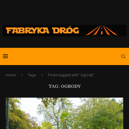
Home
Tags
Posts tagged with "ogrody"
TAG:
OGRODY